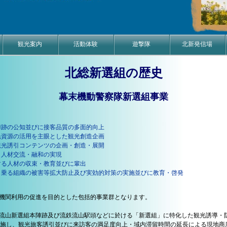
観光案内
活動体験
遊撃隊
北新発信場
北総新選組の歴史
幕末機動警察隊新選組事業
陣跡の公知並びに接客品質の多面的向上
光資源の活用を主眼とした観光創造企画
観光誘引コンテンツの企画・創造・展開
と人材交流・融和の実現
する人材の収束・教育並びに輩出
名乗る組織の被害等拡大防止及び実効的対策の実施並びに教育・啓発
機関利用の促進を目的とした包括的事業群となります。
流山新選組本陣跡及び流鉄流山駅頭などに於ける「新選組」に特化した観光誘導・
実施し、観光旅客誘引並びに来訪客の満足度向上・域内滞留時間の延長による現地商