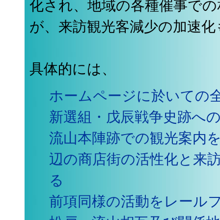
化され、地域の各種催事での
が、来訪観光客減少の加速化
具体的には、
ホームページに於いての
新選組・戊辰戦争史跡へ
流山本陣跡での観光案内
辺の商店街の活性化と来
る
前項同様の活動をレール