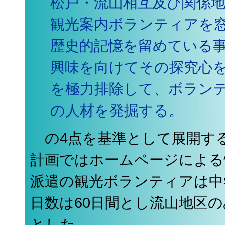
松戸・流山相互及び関係
観光案内ボランティアを
歴史的記憶を留めている
興味を向けてその探究心
を極力排除して、ボラン
の人材を発掘する。
の4点を基準として展開す
計画ではホームページによる
派遣の観光ボランティアは中
日数は60日間とし流山地区
とした。