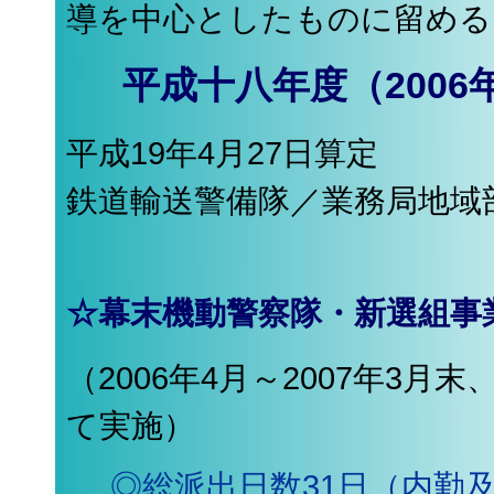
導を中心としたものに留める
平成十八年度（200
平成19年4月27日算定
鉄道輸送警備隊／業務局地域
☆幕末機動警察隊・新選組事
（2006年4月～2007年3
て実施）
◎総派出日数31日（内勤