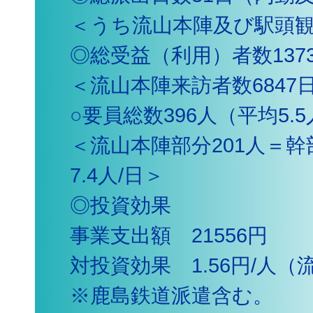
＜うち流山本陣及び駅頭観
◎総受益（利用）者数1373
＜流山本陣来訪者数6847日
○要員総数396人（平均5.5
＜流山本陣部分201人＝幹
7.4人/日＞
◎投資効果
事業支出額 21556円
対投資効果 1.56円/人（
※鹿島鉄道派遣含む。