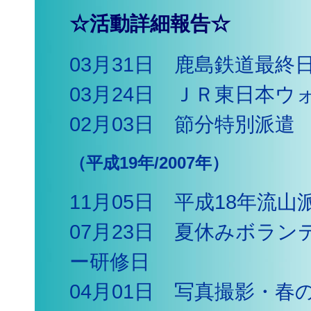
☆活動詳細報告☆
03月31日 鹿島鉄道最
03月24日 ＪＲ東日本
02月03日 節分特別派遣
（平成19年/2007年）
11月05日 平成18年流
07月23日 夏休みボラ
ー研修日
04月01日 写真撮影・春