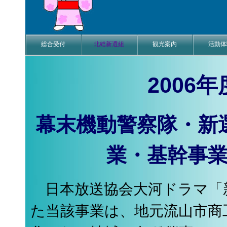
総合受付
北総新選組
観光案内
活動体
2006
幕末機動警察隊・新
業・基幹事
日本放送協会大河ドラマ「
た当該事業は、地元流山市商