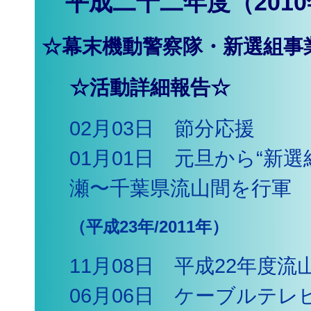
平成二十二年度（201
☆幕末機動警察隊・新選組事
☆活動詳細報告☆
02月03日 節分応援
01月01日 元旦から“新
瀬〜千葉県流山間を行軍
（平成23年/2011年）
11月08日 平成22年度
06月06日 ケーブルテレ