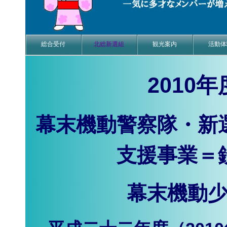
総合受付
北総新選組
観光案内
活動体
2010
幕末機動警察隊・新
支援事業＝
幕末機動