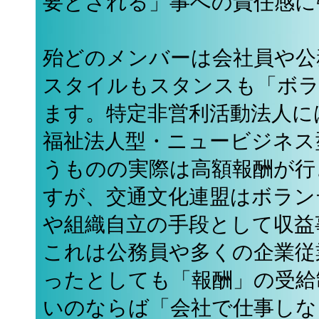
要とされる」事への責任感に
殆どのメンバーは会社員や公
スタイルもスタンスも「ボ
ます。特定非営利活動法人に
福祉法人型・ニュービジネス
うものの実際は高額報酬が行
すが、交通文化連盟はボラン
や組織自立の手段として収益
これは公務員や多くの企業従
ったとしても「報酬」の受給
いのならば「会社で仕事しな