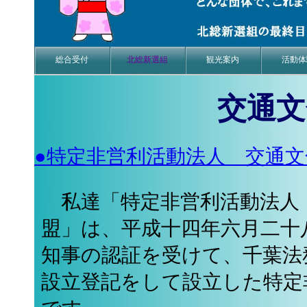
総合受付
北総新選組
観光案内
活動体
交通文
●特定非営利活動法人 交通文
私達「特定非営利活動法人
盟」は、平成十四年六月二十
知事の認証を受けて、千葉法
設立登記をして設立した特定