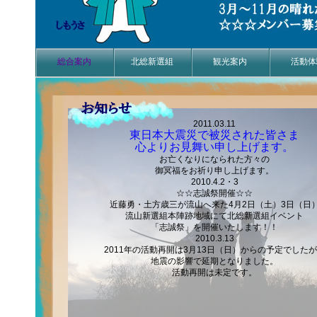
総合案内
北総新選組
観光案内
活動体
2011.03.11
東日本大震災で被災された皆さま
心よりお見舞い申し上げます。
お亡くなりになられた方々の
御冥福をお祈り申し上げます。
2010.4.2・3
☆☆志誠祭開催☆☆
近藤勇・土方歳三が流山へ来た4月2日（土）3日（日
流山新選組本陣跡地域にて北総新選組イベント
「志誠祭」を開催いたします！！
2010.3.13
2011年の活動再開は3月13日（日）からの予定でした
地震の影響で延期となりました。
活動再開は未定です。